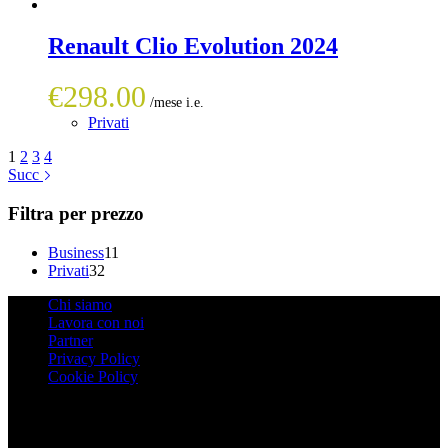
Renault Clio Evolution 2024
€
298.00
Privati
1
2
3
4
Succ
Filtra per prezzo
11
Business
11
32
prodotti
Privati
32
prodotti
Chi siamo
Lavora con noi
Partner
Privacy Policy
Cookie Policy
Cerca un'auto