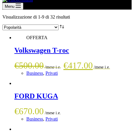
Menu
Popolarità
Visualizzazione di 1-9 di 32 risultati
OFFERTA
Volkswagen T-roc
Il
Il
€
500.00
€
417.00
prezzo
prezzo
Business
,
Privati
originale
attuale
era:
è:
FORD KUGA
€500.00.
€417.0
€
670.00
Business
,
Privati